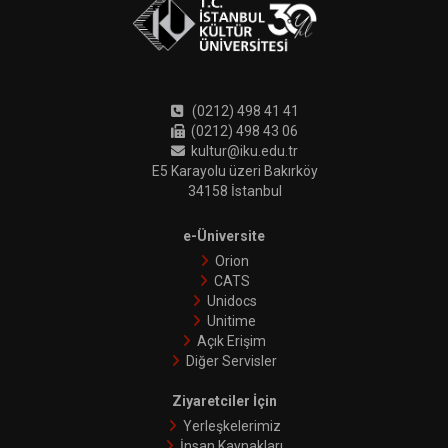
(0212) 498 41 41
(0212) 498 43 06
kultur@iku.edu.tr
E5 Karayolu üzeri Bakırköy
34158 İstanbul
e-Üniversite
Orion
CATS
Unidocs
Unitime
Açık Erişim
Diğer Servisler
Ziyaretciler İçin
Yerleşkelerimiz
İnsan Kaynakları