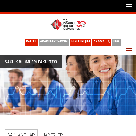
KALİTE
AKADEMİK TAKVİM
HIZLI ERİŞİM
ARAMA
ENG
SAĞLIK BILIMLERI FAKÜLTESI
BAĞLANTILAR
HABERLER