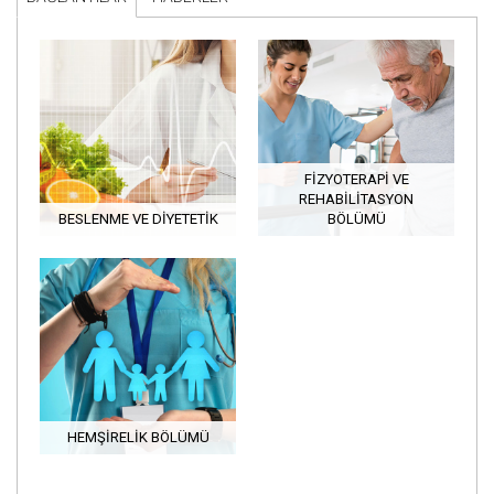
FIZYOTERAPI VE
REHABILITASYON
BESLENME VE DIYETETIK
BÖLÜMÜ
HEMŞIRELIK BÖLÜMÜ