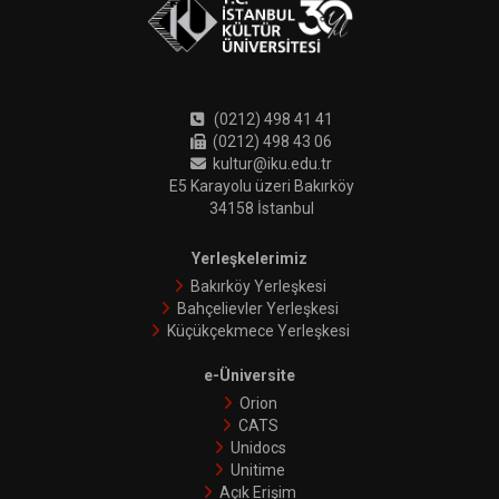
(0212) 498 41 41
(0212) 498 43 06
kultur@iku.edu.tr
E5 Karayolu üzeri Bakırköy
34158 İstanbul
Yerleşkelerimiz
Bakırköy Yerleşkesi
Bahçelievler Yerleşkesi
Küçükçekmece Yerleşkesi
e-Üniversite
Orion
CATS
Unidocs
Unitime
Açık Erişim