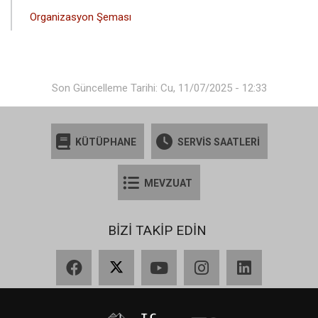
Organizasyon Şeması
Son Güncelleme Tarihi: Cu, 11/07/2025 - 12:33
KÜTÜPHANE
SERVİS SAATLERİ
MEVZUAT
BİZİ TAKİP EDİN
Facebook
X
YouTube
Instagram
LinkedIn