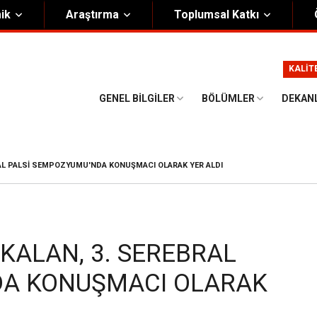
ik
Araştırma
Toplumsal Katkı
m
Kurumsal
KALİT
Onursal Başkan
Görsel Kimlik Rehberi
GENEL BILGILER
BÖLÜMLER
DEKAN
i Heyet
Kalite Yönetim Sistemi
ük
Stratejik Plan
BRAL PALSI SEMPOZYUMU'NDA KONUŞMACI OLARAK YER ALDI
asyon Şeması
Eğiticinin Eğitimi Programı
Bilgi Güvenliği
Politikalar
AKALAN, 3. SEREBRAL
DA KONUŞMACI OLARAK