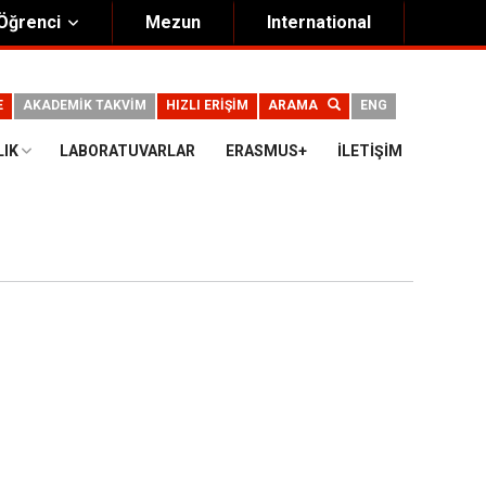
Öğrenci
Mezun
International
E
AKADEMİK TAKVİM
HIZLI ERİŞİM
ARAMA
ENG
LIK
LABORATUVARLAR
ERASMUS+
İLETIŞIM