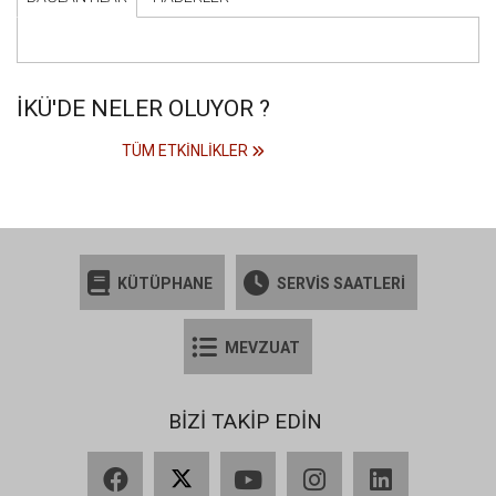
İKÜ'DE NELER OLUYOR ?
TÜM ETKINLIKLER
KÜTÜPHANE
SERVİS SAATLERİ
MEVZUAT
BİZİ TAKİP EDİN
Facebook
X
YouTube
Instagram
LinkedIn