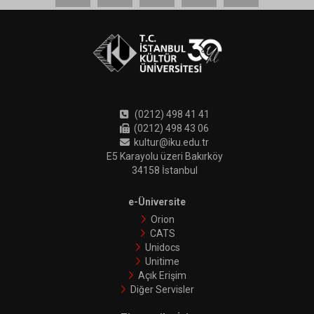
(0212) 498 41 41
(0212) 498 43 06
kultur@iku.edu.tr
E5 Karayolu üzeri Bakırköy
34158 İstanbul
e-Üniversite
Orion
CATS
Unidocs
Unitime
Açık Erişim
Diğer Servisler