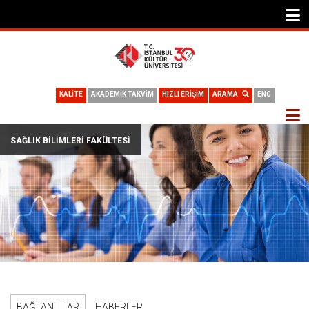
KALİTE
AKADEMİK TAKVİM
HIZLI ERİŞİM
ARAMA
ENG
SAĞLIK BILIMLERI FAKÜLTESI
BAĞLANTILAR
HABERLER